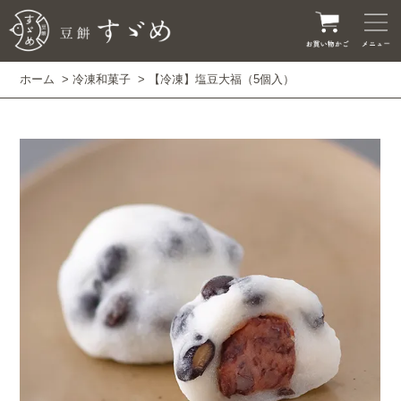
ホーム
>
冷凍和菓子
> 【冷凍】塩豆大福（5個入）