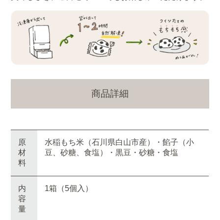
商品詳細
原
水稲もち米（石川県白山市産）・餡子（小
材
豆、砂糖、食塩）・黒豆・砂糖・食塩
料
内
1箱（5個入）
容
量